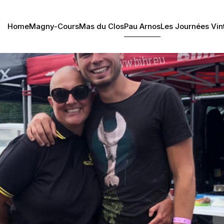
Home
Magny-Cours
Mas du Clos
Pau Arnos
Les Journées Vin