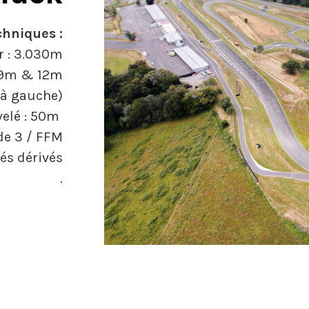
chniques :
 : 3.030m
e 9m & 12m
5 à gauche)
velé : 50m
de 3 / FFM
cés dérivés
.