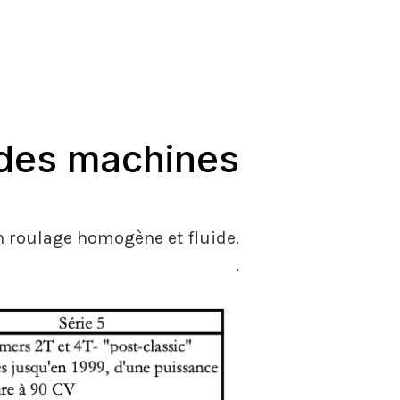
é des machines
un roulage homogène et fluide.
.